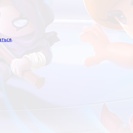
аться
.