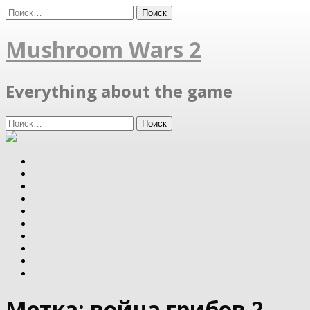
Skip
Найти:
to
content
Mushroom Wars 2
Everything about the game
Найти:
Метка:
война грибов 2