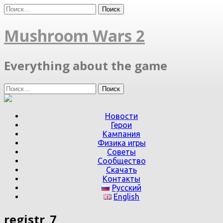
Skip
Найти:
to
content
Mushroom Wars 2
Everything about the game
Найти:
Новости
Герои
Кампания
Физика игры
Советы
Сообщество
Скачать
Контакты
Русский
English
registr_7